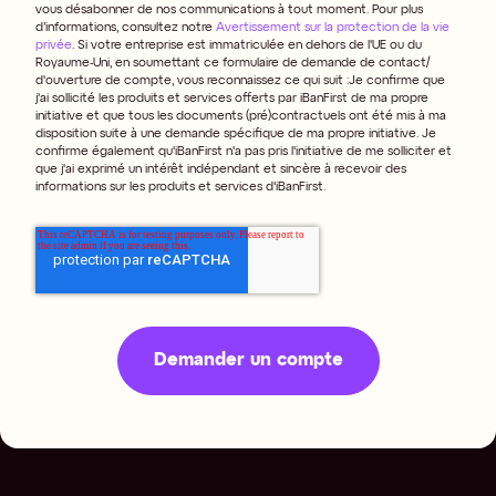
vous désabonner de nos communications à tout moment. Pour plus
d’informations, consultez notre
Avertissement sur la protection de la vie
privée
.
Si votre entreprise est immatriculée en dehors de l'UE ou du
Royaume-Uni, en soumettant ce formulaire de demande de contact/
d'ouverture de compte, vous reconnaissez ce qui suit :
Je confirme que
j'ai sollicité les produits et services offerts par iBanFirst de ma propre
initiative et que tous les documents (pré)contractuels ont été mis à ma
disposition suite à une demande spécifique de ma propre initiative. Je
confirme également qu'iBanFirst n'a pas pris l'initiative de me solliciter et
que j'ai exprimé un intérêt indépendant et sincère à recevoir des
informations sur les produits et services d'iBanFirst.